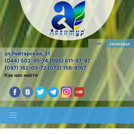
Киев
Запорожье
ул.Рейтарская, 31
(044) 502-95-74 (095) 611-87-97
(097) 162-05-72 (073) 156-9167
Как нас найти