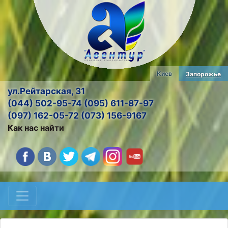
Киев
Запорожье
ул.Рейтарская, 31
(044) 502-95-74 (095) 611-87-97
(097) 162-05-72 (073) 156-9167
Как нас найти